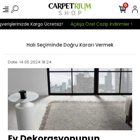
0
rişlerinizde Kargo Ücretsiz!
Açılışa Özel Cazip İndirimler !
Tü
Halı Seçiminde Doğru Kararı Vermek
Date: 14.05.2024 18:24
Ev Dekorasyonunun