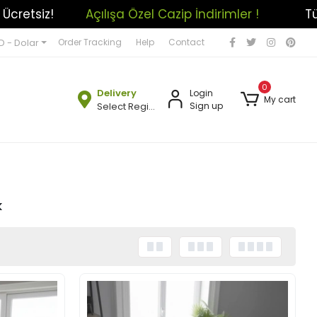
mler !
Tüm Alışverişlerinizde Kargo Ücretsiz!
D - Dolar
Order Tracking
Help
Contact
0
Delivery
Login
My cart
Select Region
Sign up
k