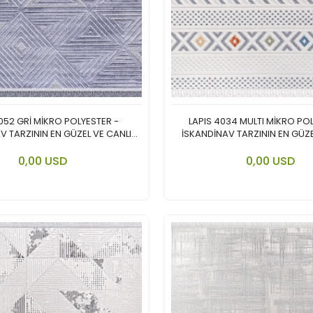
052 GRİ MİKRO POLYESTER -
LAPIS 4034 MULTI MİKRO PO
V TARZININ EN GÜZEL VE CANLI
İSKANDİNAV TARZININ EN GÜZE
YORUMU.
YORUMU.
Add to cart
Add to
0,00 USD
0,00 USD
Piece
Piece