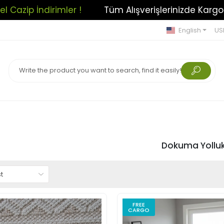
lerinizde Kargo Ücretsiz!
Açılışa Özel Cazip İndiri
English
US
Dokuma Yollu
FREE
CARGO