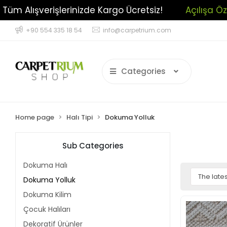
Açılışa Özel Cazip İndirimler !
Tüm Alışveriş
+90 554 335 18 54
info@carpetrium.com
Categories
Home page
Halı Tipi
Dokuma Yolluk
Sub Categories
Dokuma Halı
Dokuma Yolluk
Dokuma Kilim
Çocuk Halıları
Dekoratif Ürünler