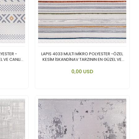
LYESTER -
LAPIS 4033 MULTI MİKRO POLYESTER -ÖZEL
L VE CANLI
KESİM İSKANDİNAV TARZININ EN GÜZEL VE
CANLI YORUMU.
 cart
Add to cart
0,00 USD
Piece