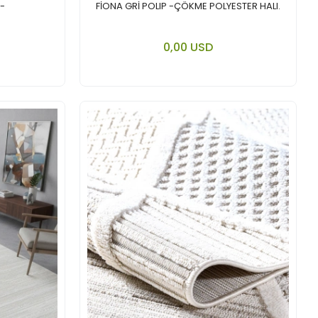
 -
FİONA GRİ POLIP -ÇÖKME POLYESTER HALI.
 cart
Add to cart
0,00 USD
Piece