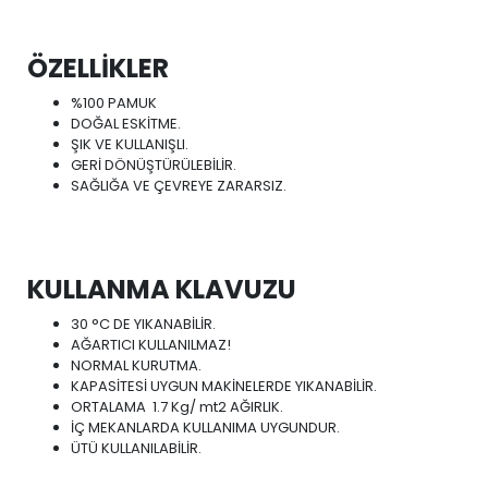
ÖZELLİKLER
%100 PAMUK
DOĞAL ESKİTME.
ŞIK VE KULLANIŞLI.
GERİ DÖNÜŞTÜRÜLEBİLİR.
SAĞLIĞA VE ÇEVREYE ZARARSIZ.
KULLANMA KLAVUZU
30 °C DE YIKANABİLİR.
AĞARTICI KULLANILMAZ!
NORMAL KURUTMA.
KAPASİTESİ UYGUN MAKİNELERDE YIKANABİLİR.
ORTALAMA 1.7 Kg/ mt2 AĞIRLIK.
İÇ MEKANLARDA KULLANIMA UYGUNDUR.
ÜTÜ KULLANILABİLİR.