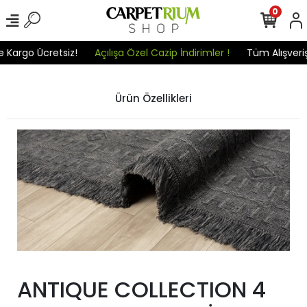
0
 Kargo Ücretsiz!
Açılışa Özel Cazip İndirimler !
Tüm Alışverişl
Ürün Özellikleri
ANTIQUE COLLECTION 4