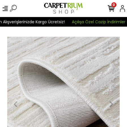
0
şverişlerinizde Kargo Ücretsiz!
Açılışa Özel Cazip İndirimler !