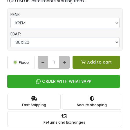
0,00 USD in installments starting from ..
RENK:
EBAT:
Add to cart
Piece
ORDER WITH WHATSAPP
Fast Shipping
Secure shopping
Returns and Exchanges