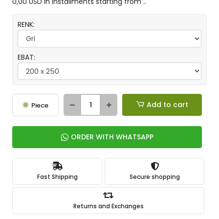
0,00 USD in installments starting from ..
RENK:
EBAT:
Add to cart
Piece
ORDER WITH WHATSAPP
Fast Shipping
Secure shopping
Returns and Exchanges