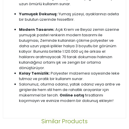
uzun ömürlü kullanım sunar.
Yumuşak Dokunuş:
Yumaş yüzeyi, ayaklarınızı adeta
bir bulutun üzerinde hissettirir.
Modern Tasarım:
Açık Krem ve Beyaz zemin üzerine
yumuşak pastel renkerin modern tasarımı ile
buluşması, Zeminde kullanılan çökme polyester ve
daha uzun yapılı iplikler halıya 3 boyutlu bir görünüm
katıyor. Bununla birlikte 1.120.000 uç ile arkası el
halılarını aratmayacak 70 tarak dokuması halınızın
kullandığınız ortamı şık ve zengin bir ortama
dönüştürüyor.
Kolay Temizlik:
Polyester malzemesi sayesinde leke
tutmaz ve pratik bir kullanım sunar.
Salonunuz, oturma odanız, yatak odanız veya antre ve
girişlerde hem stil hem de rahatlık arayanlar için
mükemmel bir tercih.
Online satış
fırsatlarını
kaçırmayın ve evinize modern bir dokunuş ekleyin!
Similar Products