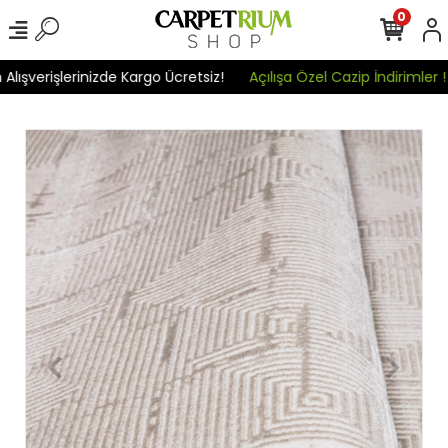
0
verişlerinizde Kargo Ücretsiz!
Açılışa Özel Cazip İndirimler !