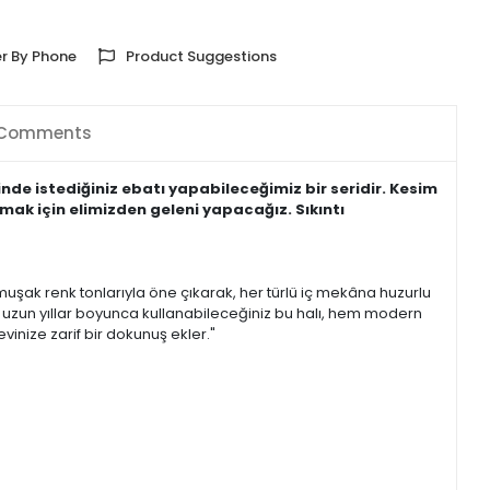
r By Phone
Product Suggestions
Comments
nde istediğiniz ebatı yapabileceğimiz bir seridir. Kesim
mak için elimizden geleni yapacağız. Sıkıntı
yumuşak renk tonlarıyla öne çıkarak, her türlü iç mekâna huzurlu
, uzun yıllar boyunca kullanabileceğiniz bu halı, hem modern
inize zarif bir dokunuş ekler."