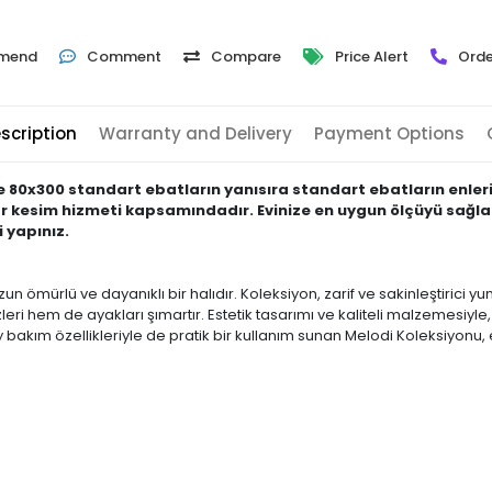
mend
Comment
Compare
Price Alert
Orde
scription
Warranty and Delivery
Payment Options
ve 80x300 standart ebatların yanısıra standart ebatların enleri
lar kesim hizmeti kapsamındadır. Evinize en uygun ölçüyü sağla
 yapınız.
zun ömürlü ve dayanıklı bir halıdır. Koleksiyon, zarif ve sakinleştirici 
i hem de ayakları şımartır. Estetik tasarımı ve kaliteli malzemesiyle
ım özellikleriyle de pratik bir kullanım sunan Melodi Koleksiyonu, ev