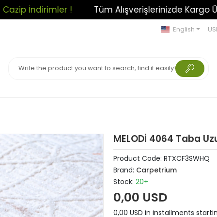
Tüm Alışverişlerinizde Kargo Ücretsiz!
Açılışa Öz
English
US
MELODİ 4064 Taba Uzu
Product Code:
RTXCF3SWHQ
Brand:
Carpetrium
Stock:
20+
0,00 USD
0,00 USD in installments startin