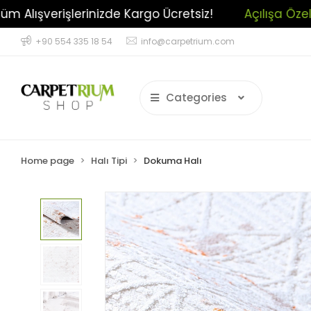
argo Ücretsiz!
Açılışa Özel Cazip İndirimler !
+90 554 335 18 54
info@carpetrium.com
Categories
Home page
Halı Tipi
Dokuma Halı