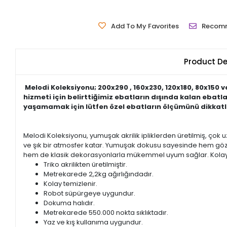
Add To My Favorites
Recom
Product De
Melodi Koleksiyonu; 200x290 , 160x230, 120x180, 80x150 
hizmeti için belirttiğimiz ebatların dışında kalan ebat
yaşamamak için lütfen özel ebatların ölçümünü dikkatli
Melodi Koleksiyonu, yumuşak akrilik ipliklerden üretilmiş, çok u
ve şık bir atmosfer katar. Yumuşak dokusu sayesinde hem gözler
hem de klasik dekorasyonlarla mükemmel uyum sağlar. Kolay bak
Triko akrilikten üretilmiştir.
Metrekarede 2,2kg ağırlığındadır.
Kolay temizlenir.
Robot süpürgeye uygundur.
Dokuma halıdır.
Metrekarede 550.000 nokta sıklıktadır.
Yaz ve kış kullanıma uygundur.