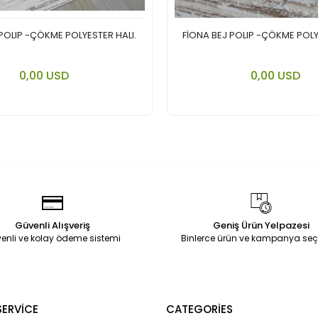
 POLIP -ÇÖKME POLYESTER HALI.
FİONA BEJ POLIP -ÇÖKME POLY
Add to cart
Add to
0,00 USD
0,00 USD
Piece
Piece
Güvenli Alışveriş
Geniş Ürün Yelpazesi
enli ve kolay ödeme sistemi
Binlerce ürün ve kampanya seç
ERVİCE
CATEGORİES