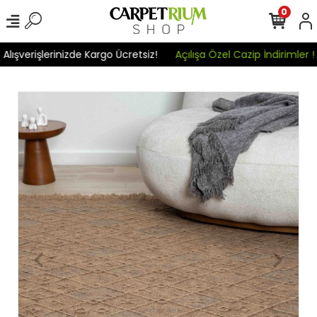
0
verişlerinizde Kargo Ücretsiz!
Açılışa Özel Cazip İndirimler !