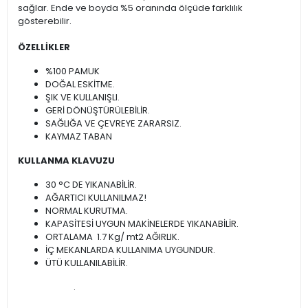
sağlar. Ende ve boyda %5 oranında ölçüde farklılık
gösterebilir.
ÖZELLİKLER
%100 PAMUK
DOĞAL ESKİTME.
ŞIK VE KULLANIŞLI.
GERİ DÖNÜŞTÜRÜLEBİLİR.
SAĞLIĞA VE ÇEVREYE ZARARSIZ.
KAYMAZ TABAN
KULLANMA KLAVUZU
30 °C DE YIKANABİLİR.
AĞARTICI KULLANILMAZ!
NORMAL KURUTMA.
KAPASİTESİ UYGUN MAKİNELERDE YIKANABİLİR.
ORTALAMA 1.7 Kg/ mt2 AĞIRLIK.
İÇ MEKANLARDA KULLANIMA UYGUNDUR.
ÜTÜ KULLANILABİLİR.
.