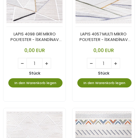
LAPIS 4098 GRİ MİKRO
LAPIS 4057 MULTI MİKRO
POLYESTER - İSKANDİNAV
POLYESTER - İSKANDİNAV
TARZININ EN GÜZEL VE CANLI
TARZININ EN GÜZEL VE CANLI
0,00 EUR
0,00 EUR
YORUMU.
YORUMU.
Stück
Stück
In den Warenkorb legen
In den Warenkorb legen