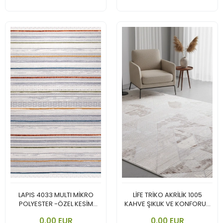
LAPIS 4033 MULTI MİKRO
LİFE TRİKO AKRİLİK 1005
POLYESTER -ÖZEL KESİM
KAHVE ŞIKLIK VE KONFORUN
İSKANDİNAV TARZININ EN
BULUŞTUĞU KOLEKSİYON.
0,00 EUR
0,00 EUR
GÜZEL VE CANLI YORUMU.