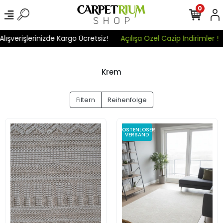
0
Kargo Ücretsiz!
Açılışa Özel Cazip İndirimler !
Tüm Alışverişle
Krem
Filtern
Reihenfolge
KOSTENLOSER
VERSAND