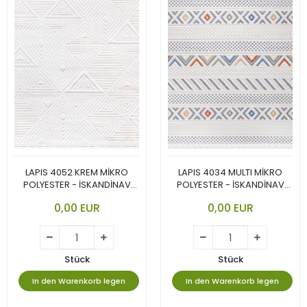
LAPIS 4052 KREM MİKRO
LAPIS 4034 MULTI MİKRO
POLYESTER - İSKANDİNAV
POLYESTER - İSKANDİNAV
TARZININ EN GÜZEL VE CANLI
TARZININ EN GÜZEL VE CANLI
0,00 EUR
0,00 EUR
YORUMU.
YORUMU.
Stück
Stück
In den Warenkorb legen
In den Warenkorb legen