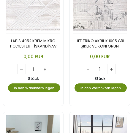
LAPIS 4052 KREM MİKRO
LİFE TRİKO AKRİLİK 1005 GRİ
POLYESTER - İSKANDİNAV
ŞIKLIK VE KONFORUN
TARZININ EN GÜZEL VE CANLI
BULUŞTUĞU KOLEKSİYON.
0,00 EUR
0,00 EUR
YORUMU.
Stück
Stück
In den Warenkorb legen
In den Warenkorb legen