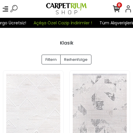
0
cretsiz!
Açılışa Özel Cazip İndirimler !
Tüm Alışverişlerinizde
Klasik
Filtern
Reihenfolge