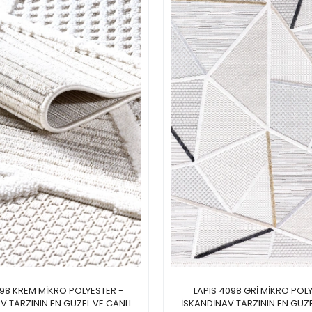
098 KREM MİKRO POLYESTER -
LAPIS 4098 GRİ MİKRO POL
V TARZININ EN GÜZEL VE CANLI
İSKANDİNAV TARZININ EN GÜZE