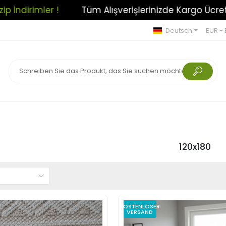
 Ücretsiz!
Açılışa Özel Cazip İndirimler !
T
Deutsch
EUR - 
120x180
KOSTENLOSER
VERSAND