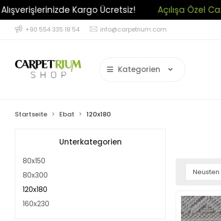
zel Cazip İndirimler !
Tüm Alışverişlerinizde Kargo
+90 554 335 18 54
info@carpetrium.com
Kategorien
Startseite
Ebat
120x180
Unterkategorien
80x150
80x300
120x180
160x230