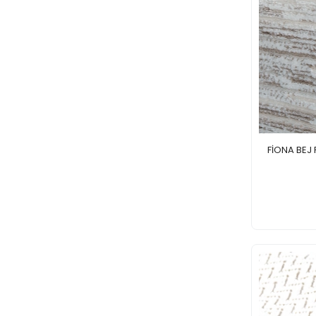
FİONA BEJ 
Stück