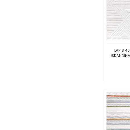
LAPIS 4
İSKANDİNA
Stück