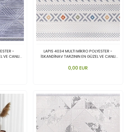
YESTER -
LAPIS 4034 MULTI MİKRO POLYESTER -
L VE CANLI
İSKANDİNAV TARZININ EN GÜZEL VE CANLI
YORUMU.
nkorb legen
In den Warenkorb legen
0,00 EUR
Stück