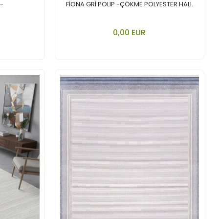
 -
FİONA GRİ POLIP -ÇÖKME POLYESTER HALI.
nkorb legen
In den Warenkorb legen
0,00 EUR
Stück