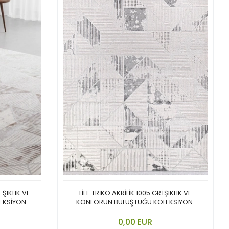
 ŞIKLIK VE
LİFE TRİKO AKRİLİK 1005 GRİ ŞIKLIK VE
EKSİYON.
KONFORUN BULUŞTUĞU KOLEKSİYON.
nkorb legen
In den Warenkorb legen
0,00 EUR