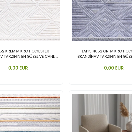
052 KREM MİKRO POLYESTER -
LAPIS 4052 GRİ MİKRO POL
V TARZININ EN GÜZEL VE CANLI
İSKANDİNAV TARZININ EN GÜZE
YORUMU.
YORUMU.
In den Warenkorb legen
In den Ware
0,00 EUR
0,00 EUR
Stück