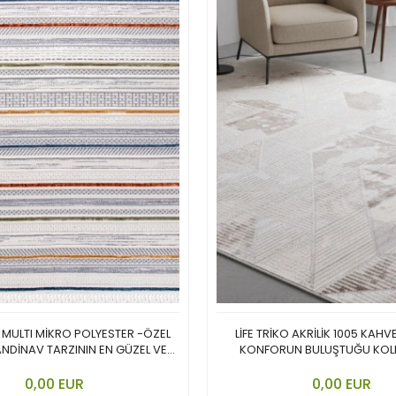
 MULTI MİKRO POLYESTER -ÖZEL
LİFE TRİKO AKRİLİK 1005 KAHVE
ANDİNAV TARZININ EN GÜZEL VE
KONFORUN BULUŞTUĞU KOL
CANLI YORUMU.
In den Warenkorb legen
In den Ware
0,00 EUR
0,00 EUR