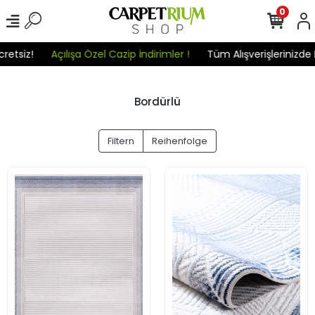
0
iz!
Açılışa Özel Cazip İndirimler !
Tüm Alışverişlerinizde Karg
Bordürlü
Filtern
Reihenfolge