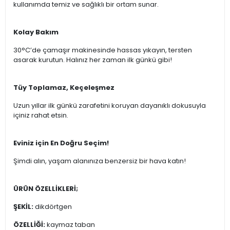
kullanımda temiz ve sağlıklı bir ortam sunar.
Kolay Bakım
30°C’de çamaşır makinesinde hassas yıkayın, tersten
asarak kurutun. Halınız her zaman ilk günkü gibi!
Tüy Toplamaz, Keçeleşmez
Uzun yıllar ilk günkü zarafetini koruyan dayanıklı dokusuyla
içiniz rahat etsin.
Eviniz için En Doğru Seçim!
Şimdi alın, yaşam alanınıza benzersiz bir hava katın!
ÜRÜN ÖZELLİKLERİ;
ŞEKİL:
dikdörtgen
ÖZELLİĞİ:
kaymaz taban