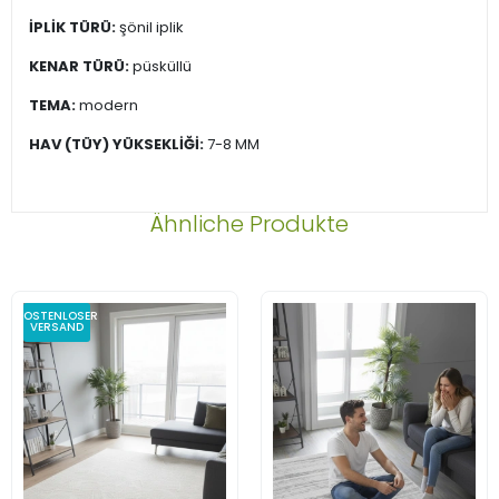
İPLİK TÜRÜ:
şönil iplik
KENAR TÜRÜ:
püsküllü
TEMA:
modern
HAV (TÜY) YÜKSEKLİĞİ:
7-8 MM
Ähnliche Produkte
KOSTENLOSER
VERSAND