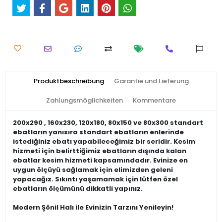
Produktbeschreibung
Garantie und Lieferung
Zahlungsmöglichkeiten
Kommentare
200x290 , 160x230, 120x180, 80x150 ve 80x300 standart
ebatların yanısıra standart ebatların enlerinde
istediğiniz ebatı yapabileceğimiz bir seridir. Kesim
hizmeti için belirttiğimiz ebatların dışında kalan
ebatlar kesim hizmeti kapsamındadır. Evinize en
uygun ölçüyü sağlamak için elimizden geleni
yapacağız. Sıkıntı yaşamamak için lütfen özel
ebatların ölçümünü dikkatli yapınız.
Modern Şönil Halı ile Evinizin Tarzını Yenileyin!