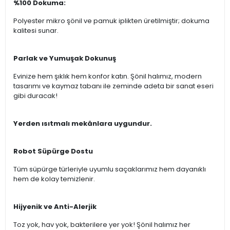
%100 Dokuma:
Polyester mikro şönil ve pamuk iplikten üretilmiştir; dokuma
kalitesi sunar.
Parlak ve Yumuşak Dokunuş
Evinize hem şıklık hem konfor katın. Şönil halımız, modern
tasarımı ve kaymaz tabanı ile zeminde adeta bir sanat eseri
gibi duracak!
Yerden ısıtmalı mekânlara uygundur.
Robot Süpürge Dostu
Tüm süpürge türleriyle uyumlu saçaklarımız hem dayanıklı
hem de kolay temizlenir.
Hijyenik ve Anti-Alerjik
Toz yok, hav yok, bakterilere yer yok! Şönil halımız her