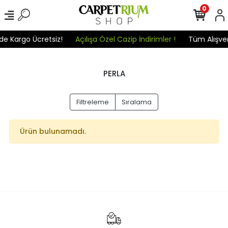
0
de Kargo Ücretsiz!
Açılışa Özel Cazip İndirimler !
Tüm Alışveri
PERLA
Filtreleme
Sıralama
Ürün bulunamadı.