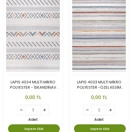
LAPIS 4034 MULTI MİKRO
LAPIS 4033 MULTI MİKRO
POLYESTER - İSKANDİNAV
POLYESTER -ÖZEL KESİM
TARZININ EN GÜZEL VE CANLI
İSKANDİNAV TARZININ EN
0,00 TL
0,00 TL
YORUMU.
GÜZEL VE CANLI YORUMU.
Adet
Adet
Sepete Ekle
Sepete Ekle