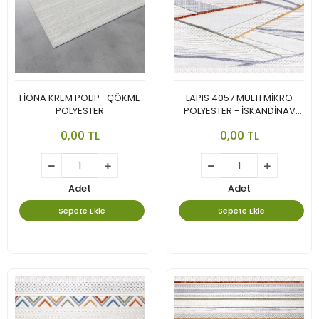
FİONA KREM POLIP -ÇÖKME
LAPIS 4057 MULTI MİKRO
POLYESTER
POLYESTER - İSKANDİNAV
TARZININ EN GÜZEL VE CANLI
0,00 TL
0,00 TL
YORUMU.
Adet
Adet
Sepete Ekle
Sepete Ekle