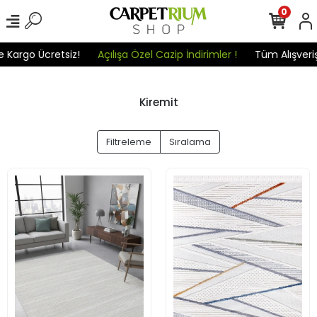
0
 Kargo Ücretsiz!
Açılışa Özel Cazip İndirimler !
Tüm Alışverişl
Kiremit
Filtreleme
Sıralama