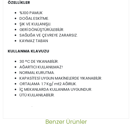
ÖZELLİKLER
%100 PAMUK
DOĞAL ESKİTME.
ŞIK VE KULLANIŞLI.
GERİ DÖNÜŞTÜRÜLEBİLİR.
SAĞLIĞA VE ÇEVREYE ZARARSIZ.
KAYMAZ TABAN
KULLANMA KLAVUZU
30 °C DE YIKANABİLİR.
AĞARTICI KULLANILMAZ!
NORMAL KURUTMA.
KAPASİTESİ UYGUN MAKİNELERDE YIKANABİLİR.
ORTALAMA 1.7 Kg/ mt2 AĞIRLIK.
İÇ MEKANLARDA KULLANIMA UYGUNDUR.
ÜTÜ KULLANILABİLİR.
.
Benzer Ürünler