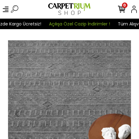
0
 Kargo Ücretsiz!
Açılışa Özel Cazip İndirimler !
Tüm Alışverişl