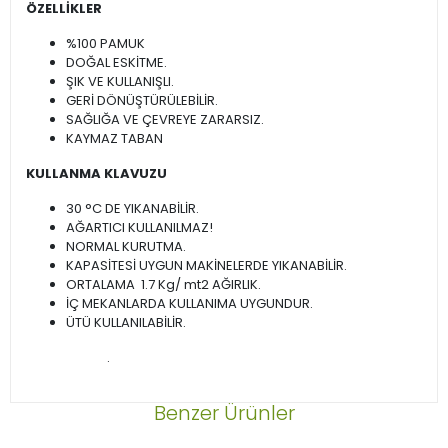
ÖZELLİKLER
%100 PAMUK
DOĞAL ESKİTME.
ŞIK VE KULLANIŞLI.
GERİ DÖNÜŞTÜRÜLEBİLİR.
SAĞLIĞA VE ÇEVREYE ZARARSIZ.
KAYMAZ TABAN
KULLANMA KLAVUZU
30 °C DE YIKANABİLİR.
AĞARTICI KULLANILMAZ!
NORMAL KURUTMA.
KAPASİTESİ UYGUN MAKİNELERDE YIKANABİLİR.
ORTALAMA 1.7 Kg/ mt2 AĞIRLIK.
İÇ MEKANLARDA KULLANIMA UYGUNDUR.
ÜTÜ KULLANILABİLİR.
.
Benzer Ürünler