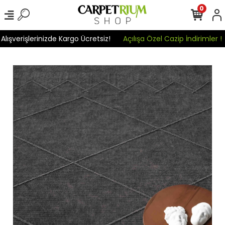
0
verişlerinizde Kargo Ücretsiz!
Açılışa Özel Cazip İndirimler !