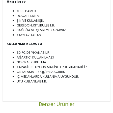
ÖZELLİKLER
%100 PAMUK
DOĞAL ESKİTME.
ŞIK VE KULLANIŞLI.
GERİ DÖNÜŞTÜRÜLEBİLİR.
SAĞLIĞA VE ÇEVREYE ZARARSIZ.
KAYMAZ TABAN
KULLANMA KLAVUZU
30 °C DE YIKANABİLİR.
AĞARTICI KULLANILMAZ!
NORMAL KURUTMA.
KAPASİTESİ UYGUN MAKİNELERDE YIKANABİLİR.
ORTALAMA 1.7 Kg/ mt2 AĞIRLIK.
İÇ MEKANLARDA KULLANIMA UYGUNDUR.
ÜTÜ KULLANILABİLİR.
.
Benzer Ürünler